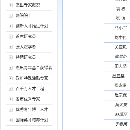
杰出专家概况
袁 权
两院院士
张 涛
创新人才推进计划
马小军
首席研究员
刘中民
张大煜学者
关亚风
虞星炬
特聘研究员
田志坚
杰出青年基金获得者
杨启华
政府特殊津贴专家
周永贵
百千万人才工程
赵宗保
省市优秀专家
吴荣安
优秀青年博士人才
赵瑞环
国际英才培养计划
于春英