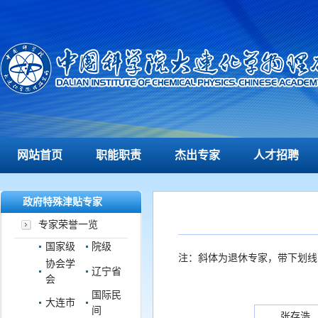
网站首页
职能职责
杰出专家
人才招聘
政府特殊津贴专家
专家荣誉一览
国家级
院级
注：斜体为退休专家，带下划线
协会学
辽宁省
会
国际民
大连市
间
张存浩