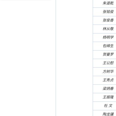
朱道乾
张铭俊
张俊香
林从敬
杨明学
包绵生
贺曼罗
王公慰
方树华
王秀贞
梁炳春
王振隆
杜 文
陶龙骧