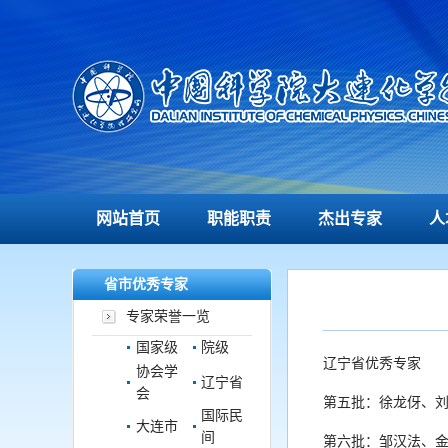
网站首页
职能职责
杰出专家
人
省市优秀专家
专家荣誉一览
国家级
院级
辽宁省优秀专家
协会学
辽宁省
会
第五批：
徐龙伢、
国际民
大连市
间
第六批：
邹汉法、