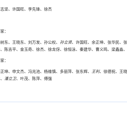
田志坚、许国旺、李先锋、徐杰
专家：
王树东、王晓东、刘万发、孙公权、
孙立贤
、许国旺、余正坤、张华民、
文、陈吉平、金玉奇、徐杰、徐龙伢、徐恒泳、秦建华、曹义鸣、梁鑫淼
专家：
余正坤、申文杰、冯兆池、杨维慎、多丽萍、张东辉、
王利
、徐德祝、王
文、
潘立卫
、叶茂、陈萍、傅强