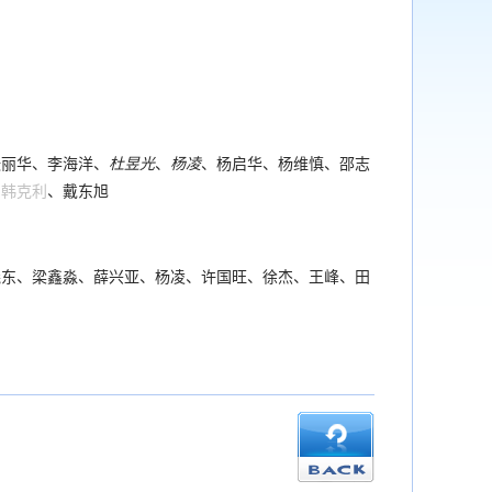
张丽华、李海洋、
杜昱光
、
杨凌
、杨启华、杨维慎、邵志
、
韩克利
、戴东旭
晓东、梁鑫淼、薛兴亚、杨凌、许国旺、徐杰、王峰、田