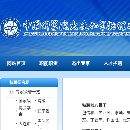
网站首页
职能职责
杰出专家
人才招聘
特聘研究员
专家荣誉一览
国家级
院级
特聘核心骨干
协会学
辽宁省
包信和、关亚风、李灿、
会
杰、丁云杰、许国旺、张
国际民
大连市
间