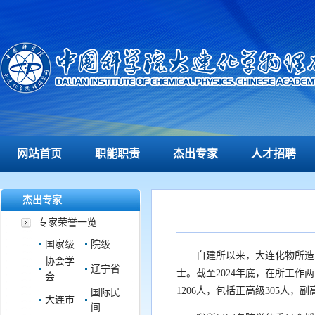
网站首页
职能职责
杰出专家
人才招聘
杰出专家
专家荣誉一览
国家级
院级
自建所以来，大连化物所造
协会学
辽宁省
士。截至2024年底，在所工作
会
1206人，包括正高级305人，副
国际民
大连市
间