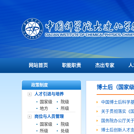
网站首页
职能职责
杰出专家
人
政策制度
博士后（国家
人才引进与培养
国家级
院级
中国博士后科学基
地方
所级
关于贯彻落实《国
岗位与人员管理
国务院办公厅关于
国家级
院级
博士后创新人才支
所级
处级