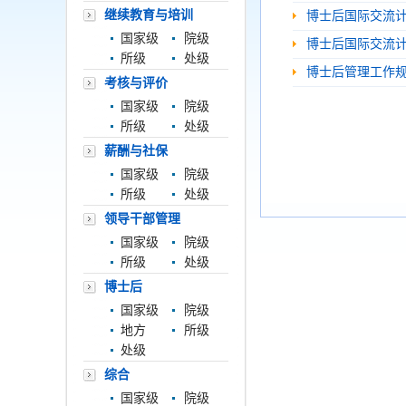
继续教育与培训
博士后国际交流计划
国家级
院级
博士后国际交流计划 
所级
处级
博士后管理工作规定
考核与评价
国家级
院级
所级
处级
薪酬与社保
国家级
院级
所级
处级
领导干部管理
国家级
院级
所级
处级
博士后
国家级
院级
地方
所级
处级
综合
国家级
院级