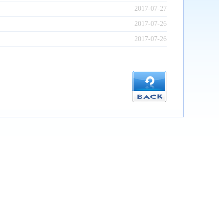
2017-07-27
2017-07-26
2017-07-26