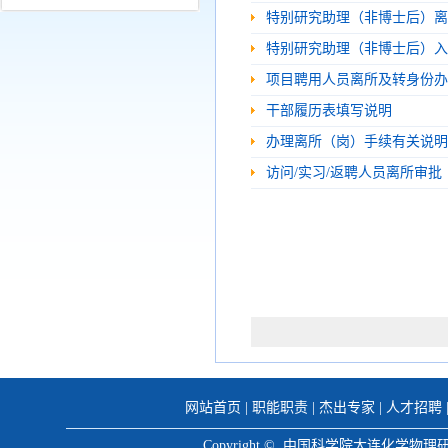
特别研究助理（非博士后）离
特别研究助理（非博士后）入
项目聘用人员离所及转身份办
干部履历表填写说明
办理离所（岗）手续有关说明
访问/实习/返聘人员离所审批
网站首页
|
职能职责
|
杰出专家
|
人才招聘
Copyright © 中国科学院大连化学物理研究