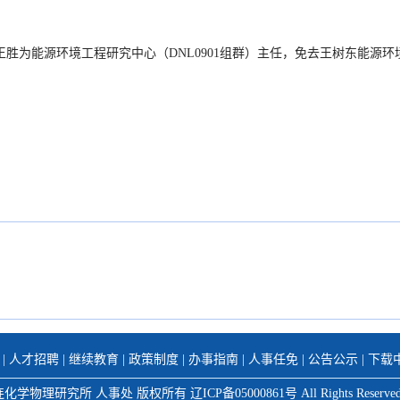
王胜为能源环境工程研究中心（
DNL0901组群）主任，免去王树东能源环
|
人才招聘
|
继续教育
|
政策制度
|
办事指南
|
人事任免
|
公告公示
|
下载
连化学物理研究所 人事处 版权所有 辽ICP备05000861号 All Rights Res