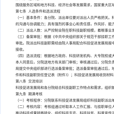
围绕服务区域和地方科技、经济社会等发展需求，国家重大区
第七条 人选条件和选派流程
（一）基本条件：各分院、派出单位要对派出人员严格把关。
的沟通与协调能力；具有强烈的事业心和责任感，作风好、能
（二）派出人数：从严控制全院在职科技副职规模，着眼事业
（三）备案审批：根据《中共中央组织部关于规范干部挂职工作
审批。院派出科技副职需经由院人事局配合科技促进发展局报
接收。
（四）选派流程：根据地方政府、科技研发机构、大专院校或
本人同意后，分院送地方有关部门审核；审核通过后，分院负
局提交中央组织部进行选派备案审批；选派备案审批通过后，
件和科技副职到任登记表（附件3）；科技促进发展局收到材
第八条 交流培训
科技促进发展局和各分院结合科技副职工作特点和需求，组织
第九条 期满考核
（一）考核程序：分院联系科技促进发展局组织科技副职派出
（二）考核内容：考核组通过听取本人工作汇报、与挂职单位
推动科技成果转移转化、组织科技支农、科技扶贫、科普宣传