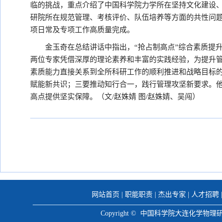
临的挑战，重点介绍了中国科学院力学所在坚持文化建设
研院所在规范管理、考核评价、队伍培养等方面的共性问
项日常及专项工作高质量完成。
金玉奇在总结讲话中指出，“抢占制高点”综合素质提
两位专家凭借深厚的理论素养和丰富的实践经验，为提升
素质能力直接关系到全所科研工作的顺利推进和战略目标
赋能新共识；三要推动知行合一，践行管理攻坚新要求。
高点提供坚实保障。（文/赵姝婧 图/赵姝婧、吴闯）
网站首页
|
职能职责
|
杰出专家
|
人才招聘
Copyright © 中国科学院大连化学物理研究