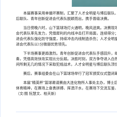
本届赛事采用单循环赛制，汇聚了人才全明星与博后联队
后联队、青年创新促进会代表队脱颖而出，携手晋级决赛。
当日傍晚六时，山下篮球场灯火通明，晚风送爽。决赛现
会代表队率先发力，凭借犀利的内线冲击打开局面，连续得分
进会代表队强化防守强度，持续冲击内线制造杀伤；人才全明
进会代表队以
1
分微弱优势领先。
下半场赛事更趋激烈。青年创新促进会代表队手感回升，
奏，凭借高效快攻实现比分反超。决胜时刻，双方争夺进入白
间所剩无几的情况下采取犯规战术，人才全明星与博后联队顶
赛后，赛事组委会在山下篮球场举行了冠军颁奖仪式暨闭
本届
“
精英杯
”
篮球邀请赛由大连化物所人事处主办，博士
体育精神，在赛场上奋勇拼搏、挥洒汗水，在赛场下交流互鉴
（文
/
图
阮慧文、柏天新
）