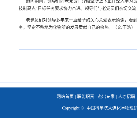
慰问期间，领导们向老党员们介绍全所上下正在深入学习贯彻
技制高点”目标任务要求协力奋进。领导们与老党员们亲切交
老党员们对领导多年来一直给予的关心关爱表示感谢，看到拥
务，坚定不移地为化物所的发展贡献自己的余热。（文/于浩）
网站首页
|
职能职责
|
杰出专家
|
人才招聘
Copyright © 中国科学院大连化学物理研究